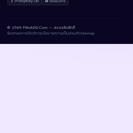
📱 PromptPay QR
🏦 โอนธนาคาร
© 2569 PitlokDD.Com — สงวนลิขสิทธิ์
ข้อตกลงการใช้บริการ
นโยบายความเป็นส่วนตัว
Sitemap