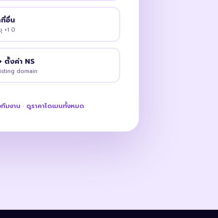
่อื่น
ุ +1 ปี
+ ตั้งค่า NS
xisting domain
อทีมงาน
·
ดูราคาโดเมนทั้งหมด