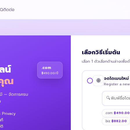
AQ
ติดต่อ
เลือกวิธีเริ่มต้น
เลือก 1 ตัวเลือกด้านล่างเพื่อ
ลน์
.com
฿490.00/ปี
คุณ
จดโดเมนใหม่
🌐
Register a ne
ุณมี — จัดการครบ
🔍
บ
.com
฿490.00
S Privacy
ที
.biz
฿882.00
ติ