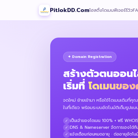
PitlokDD.Com
โฮสติ้ง
โดเมน
ฟีเจอร์
รีวิว
F
✦ Domain Registration
สร้างตัวตนออนไ
เริ่มที่
โดเมนของ
จดใหม่ ย้ายเข้ามา หรือใช้โดเมนเดิมที่ค
ในที่เดียว พร้อมระบบอัตโนมัติเต็มรูปแบ
เป็นเจ้าของโดเมน 100% + ฟรี WHOI
✓
DNS & Nameserver จัดการเองได้ทัน
✓
แจ้งเตือนก่อนหมดอายุ · ต่ออายุอัตโนมั
✓