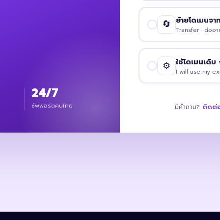
ย้ายโดเมนจากที
🔄
Transfer · ต่ออาย
ใช้โดเมนเดิม 
⚙️
I will use my e
24/7
ซัพพอร์ตคนไทย
มีคำถาม?
ติดต่