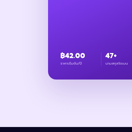
฿42.00
47+
ราคาเริ่มต้น/ปี
นามสกุลโดเมน