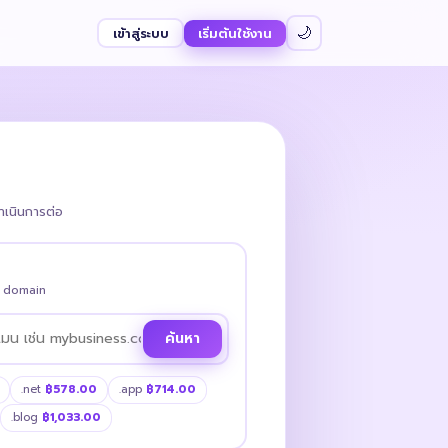
เข้าสู่ระบบ
เริ่มต้นใช้งาน
🌙
ดำเนินการต่อ
w domain
ค้นหา
.net
฿578.00
.app
฿714.00
.blog
฿1,033.00