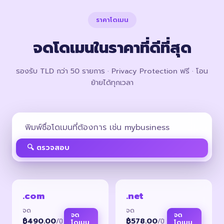
ราคาโดเมน
จดโดเมนในราคาที่ดีที่สุด
รองรับ TLD กว่า 50 รายการ · Privacy Protection ฟรี · โอน
ย้ายได้ทุกเวลา
🔍 ตรวจสอบ
.com
.net
จด
จด
จด
จด
฿490.00
฿578.00
/ปี
/ปี
โดเมน
โดเมน