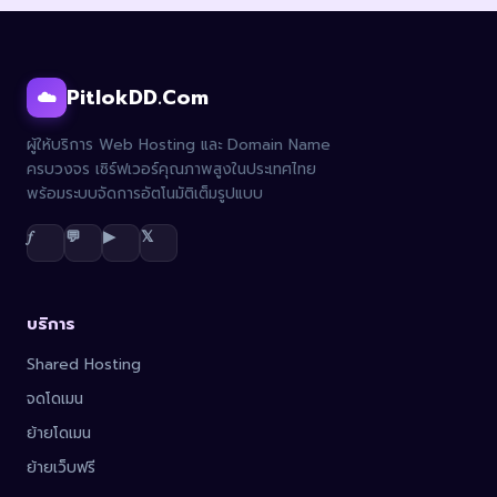
PitlokDD.Com
☁️
ผู้ให้บริการ Web Hosting และ Domain Name
ครบวงจร เซิร์ฟเวอร์คุณภาพสูงในประเทศไทย
พร้อมระบบจัดการอัตโนมัติเต็มรูปแบบ
𝑓
💬
▶
𝕏
บริการ
Shared Hosting
จดโดเมน
ย้ายโดเมน
ย้ายเว็บฟรี