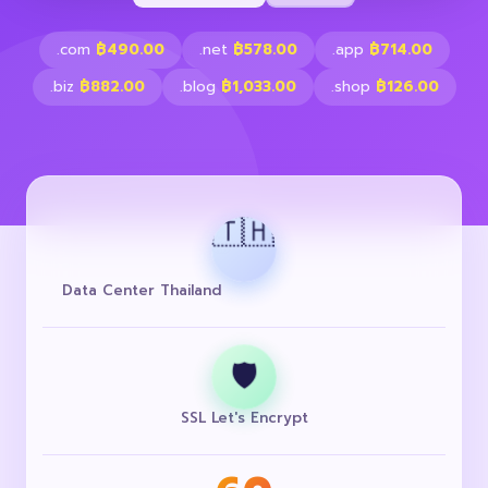
.com
฿490.00
.net
฿578.00
.app
฿714.00
.biz
฿882.00
.blog
฿1,033.00
.shop
฿126.00
🇹🇭
Data Center Thailand
🛡️
SSL Let's Encrypt