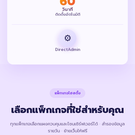
60
วินาที
ติดตั้งอัตโนมัติ
⚙️
DirectAdmin
แพ็กเกจโฮสติ้ง
เลือกแพ็กเกจที่ใช่สำหรับคุณ
ทุกแพ็กเกจเลือกแผงควบคุมและโซนเซิร์ฟเวอร์ได้ · สำรองข้อมูล
รายวัน · ย้ายเว็บให้ฟรี