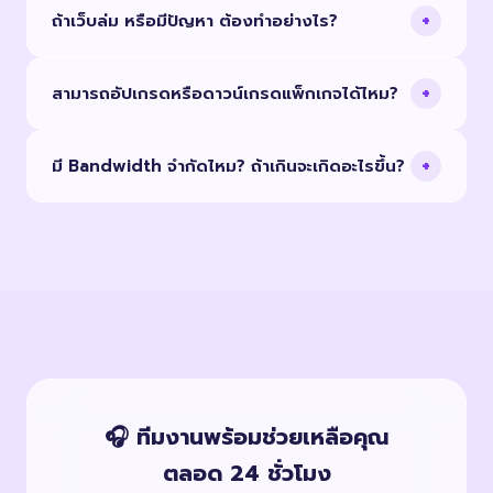
เลย
+
ถ้าเว็บล่ม หรือมีปัญหา ต้องทำอย่างไร?
ผ่านแอปธนาคาร) และโอนเงินผ่านธนาคาร (Admin ยืนยัน
ภายใน 15–30 นาทีในเวลาทำการ) ระบบออกใบแจ้งหนี้และใบ
เปิด Support Ticket จาก Client Area ได้ทันที ทีมงาน
เสร็จรับเงินให้อัตโนมัติ ทั้งนี้ระบบไม่สามารถออกใบกำกับภาษี
+
สามารถอัปเกรดหรือดาวน์เกรดแพ็กเกจได้ไหม?
พร้อมช่วยเหลือ 24 ชั่วโมง 7 วันต่อสัปดาห์ ปัญหาเร่งด่วน
ได้
(เว็บล่ม, Server ขัดข้อง) จะได้รับการตอบสนองภายใน 15-
อัปเกรดได้ทุกเมื่อ ระบบจะคำนวณค่าบริการตามสัดส่วนวันที่
30 นาที
+
มี Bandwidth จำกัดไหม? ถ้าเกินจะเกิดอะไรขึ้น?
เหลือ สำหรับดาวน์เกรด กรุณาติดต่อทีมงานก่อนวันต่ออายุ
ข้อมูลทั้งหมดของคุณจะถูกเก็บรักษาไว้ครบถ้วน
แพ็กเกจส่วนใหญ่มี Bandwidth ที่กำหนดไว้ต่อเดือน หาก
ใกล้ถึงขีดจำกัด ระบบจะแจ้งเตือนทางอีเมล โดยเว็บจะยัง
ทำงานต่อได้ แต่แนะนำให้อัปเกรดแพ็กเกจเพื่อประสิทธิภาพที่
ดียิ่งขึ้น
🎧 ทีมงานพร้อมช่วยเหลือคุณ
ตลอด 24 ชั่วโมง