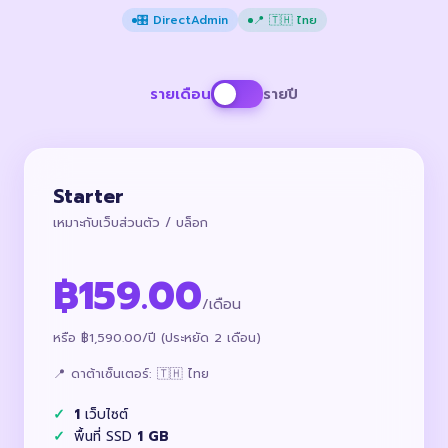
🎛️ DirectAdmin
📍 🇹🇭 ไทย
รายเดือน
รายปี
Starter
เหมาะกับเว็บส่วนตัว / บล็อก
฿159.00
/เดือน
หรือ ฿1,590.00/ปี (ประหยัด 2 เดือน)
📍 ดาต้าเซ็นเตอร์: 🇹🇭 ไทย
1
เว็บไซต์
พื้นที่ SSD
1 GB