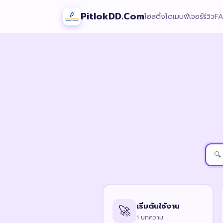
PitlokDD.Com
โฮสติ้ง
โดเมน
ฟีเจอร์
รีวิว
F
เริ่มต้นใช้งาน
🚀
1 บทความ