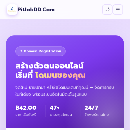
PitlokDD.Com
🌙
☰
✦ Domain Registration
สร้างตัวตนออนไลน์
เริ่มที่
โดเมนของคุณ
จดใหม่ ย้ายเข้ามา หรือใช้โดเมนเดิมที่คุณมี — จัดการครบ
ในที่เดียว พร้อมระบบอัตโนมัติเต็มรูปแบบ
฿42.00
47+
24/7
ราคาเริ่มต้น/ปี
นามสกุลโดเมน
ซัพพอร์ตคนไทย