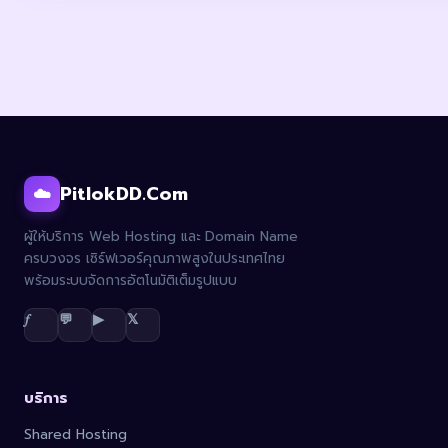
PitlokDD.Com
☁️
ผู้ให้บริการ Web Hosting และ Domain Name
ครบวงจร เซิร์ฟเวอร์คุณภาพสูงในประเทศไทย
พร้อมระบบจัดการอัตโนมัติเต็มรูปแบบ
𝑓
💬
▶
𝕏
บริการ
Shared Hosting